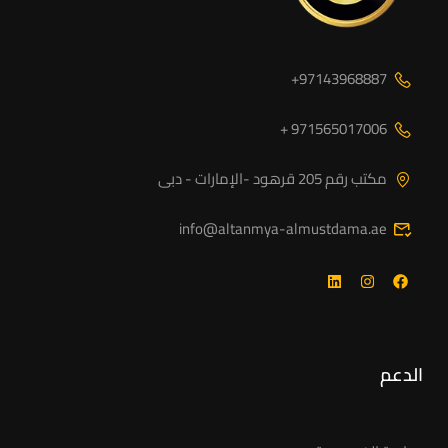
97143968887+
971565017006 +
مكتب رقم 205 قرهود -الإمارات - دبى
info@altanmya-almustdama.ae
الدعم