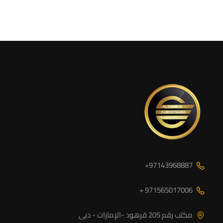
97143968887+
971565017006 +
مكتب رقم 205 قرهود -الإمارات - دبى