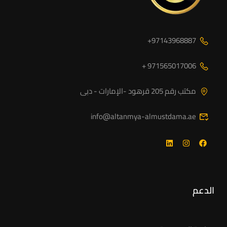
97143968887+
971565017006 +
مكتب رقم 205 قرهود -الإمارات - دبى
info@altanmya-almustdama.ae
الدعم