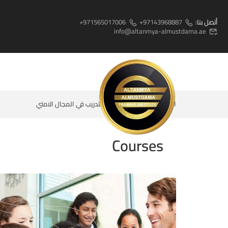
أتصل بنا:
97143968887+
971565017006+
info@altanmya-almustdama.ae
المنزل
Courses
التدريب في المجال الامني
Courses